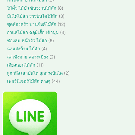
พื้นไม้สัก ปาร์เก้ไม้สัก
2
า
ค้
น
สิ
8
ไม้คิ้ว ไม้บัว ซับวงกบไม้สัก
8
า
ค้
น
สิ
3
บันไดไม้สัก ราวบันไดไม้สัก
3
า
ค้
น
สิ
1
ชุดห้องครัว บานซิงค์ไม้สัก
12
า
ค้
น
2
3
กาแลไม้สัก ฉลุผีเสื้อ เข้ามุม
3
า
ค้
สิ
สิ
6
ช่องลม หน้าจั่ว ไม้สัก
6
า
น
น
สิ
4
ฉลุแต่งบ้าน ไม้สัก
4
ค้
ค้
น
สิ
า
2
ฉลุเชิงชาย ฉลุระเบียง
2
า
ค้
น
สิ
1
เตียงนอนไม้สัก
11
า
ค้
น
1
2
ลูกกลึง เสาบันได ลูกกรงบันได
2
า
ค้
สิ
สิ
4
เฟอร์นิเจอร์ไม้สัก ต่างๆ
44
า
น
น
4
ค้
ค้
สิ
า
า
น
ค้
า