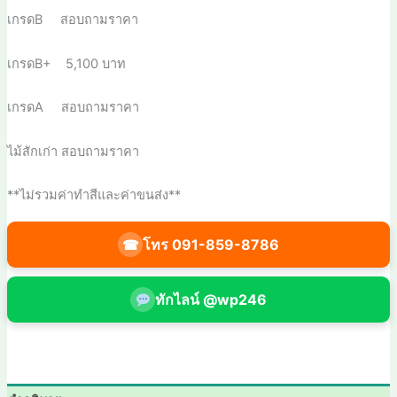
เกรดB สอบถามราคา
เกรดB+ 5,100 บาท
เกรดA สอบถามราคา
ไม้สักเก่า สอบถามราคา
**ไม่รวมค่าทำสีและค่าขนส่ง**
โทร 091-859-8786
☎
ทักไลน์ @wp246