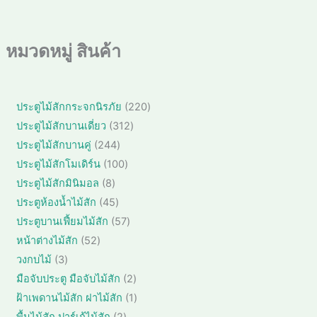
หมวดหมู่ สินค้า
2
ประตูไม้สักกระจกนิรภัย
220
2
3
ประตูไม้สักบานเดี่ยว
312
0
1
2
ประตูไม้สักบานคู่
244
สิ
2
4
1
ประตูไม้สักโมเดิร์น
100
น
สิ
4
0
ค้
8
ประตูไม้สักมินิมอล
8
น
สิ
0
า
สิ
ค้
4
ประตูห้องน้ำไม้สัก
45
น
สิ
น
า
5
ค้
5
ประตูบานเฟี้ยมไม้สัก
57
น
ค้
สิ
า
7
ค้
5
หน้าต่างไม้สัก
52
า
น
สิ
า
2
3
วงกบไม้
3
ค้
น
สิ
สิ
า
2
มือจับประตู มือจับไม้สัก
2
ค้
น
น
สิ
า
1
ฝ้าเพดานไม้สัก ฝาไม้สัก
1
ค้
ค้
น
สิ
า
2