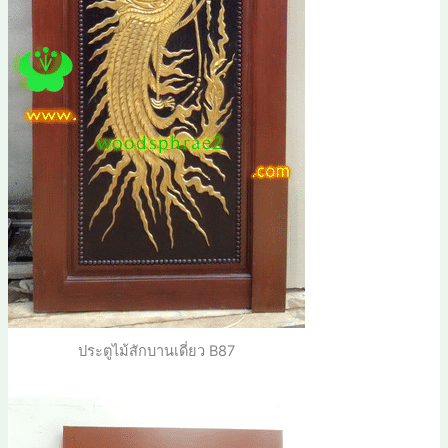
ประตูไม้สักบานเดี่ยว B87