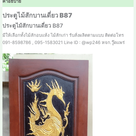
คำอธิบาย
ประตูไม้สักบานเดี่ยว B87
ประตูไม้สักบานเดี่ยว B87
มีให้เลือกทั้งไม้สักอบแห้ง ไม้สักเก่า รับสั่งผลิตตามแบบ ติดต่อโทร
091-8598786 , 095-1583021 Line ID : @wp246 หจก.วู๊ดแพร่