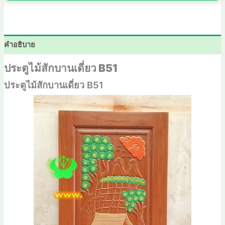
คำอธิบาย
ประตูไม้สักบานเดี่ยว B51
ประตูไม้สักบานเดี่ยว B51