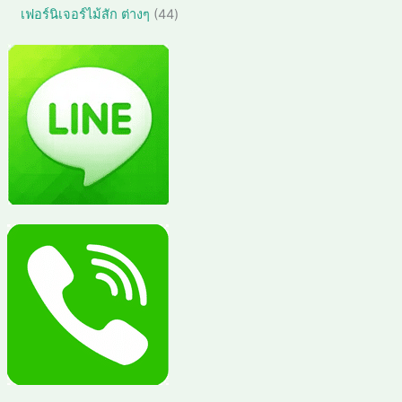
สิ
สิ
4
เฟอร์นิเจอร์ไม้สัก ต่างๆ
44
า
น
น
4
ค้
ค้
สิ
า
า
น
ค้
า