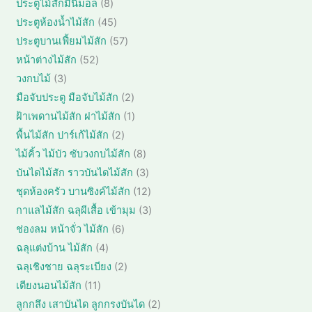
ค้
8
ประตูไม้สักมินิมอล
8
น
สิ
0
า
สิ
ค้
4
ประตูห้องน้ำไม้สัก
45
น
สิ
น
า
5
ค้
5
ประตูบานเฟี้ยมไม้สัก
57
น
ค้
สิ
า
7
ค้
5
หน้าต่างไม้สัก
52
า
น
สิ
า
2
3
วงกบไม้
3
ค้
น
สิ
สิ
า
2
มือจับประตู มือจับไม้สัก
2
ค้
น
น
สิ
า
1
ฝ้าเพดานไม้สัก ฝาไม้สัก
1
ค้
ค้
น
สิ
า
2
พื้นไม้สัก ปาร์เก้ไม้สัก
2
า
ค้
น
สิ
8
ไม้คิ้ว ไม้บัว ซับวงกบไม้สัก
8
า
ค้
น
สิ
3
บันไดไม้สัก ราวบันไดไม้สัก
3
า
ค้
น
สิ
1
ชุดห้องครัว บานซิงค์ไม้สัก
12
า
ค้
น
2
3
กาแลไม้สัก ฉลุผีเสื้อ เข้ามุม
3
า
ค้
สิ
สิ
6
ช่องลม หน้าจั่ว ไม้สัก
6
า
น
น
สิ
4
ฉลุแต่งบ้าน ไม้สัก
4
ค้
ค้
น
สิ
า
2
ฉลุเชิงชาย ฉลุระเบียง
2
า
ค้
น
สิ
1
เตียงนอนไม้สัก
11
า
ค้
น
1
2
ลูกกลึง เสาบันได ลูกกรงบันได
2
า
ค้