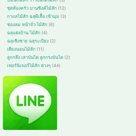
า
ค้
น
สิ
1
ชุดห้องครัว บานซิงค์ไม้สัก
12
า
ค้
น
2
3
กาแลไม้สัก ฉลุผีเสื้อ เข้ามุม
3
า
ค้
สิ
สิ
6
ช่องลม หน้าจั่ว ไม้สัก
6
า
น
น
สิ
4
ฉลุแต่งบ้าน ไม้สัก
4
ค้
ค้
น
สิ
า
2
ฉลุเชิงชาย ฉลุระเบียง
2
า
ค้
น
สิ
1
เตียงนอนไม้สัก
11
า
ค้
น
1
2
ลูกกลึง เสาบันได ลูกกรงบันได
2
า
ค้
สิ
สิ
4
เฟอร์นิเจอร์ไม้สัก ต่างๆ
44
า
น
น
4
ค้
ค้
สิ
า
า
น
ค้
า