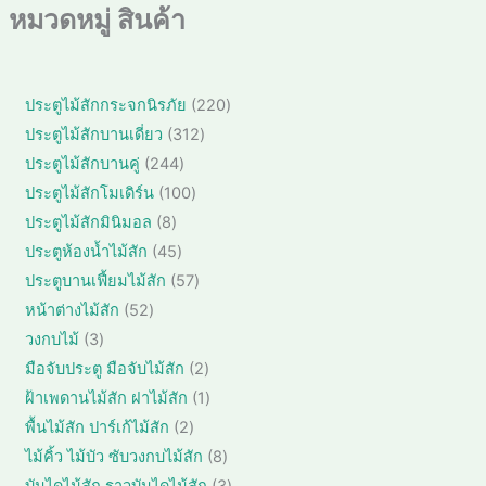
หมวดหมู่ สินค้า
2
ประตูไม้สักกระจกนิรภัย
220
2
3
ประตูไม้สักบานเดี่ยว
312
0
1
2
ประตูไม้สักบานคู่
244
สิ
2
4
1
ประตูไม้สักโมเดิร์น
100
น
สิ
4
0
ค้
8
ประตูไม้สักมินิมอล
8
น
สิ
0
า
สิ
ค้
4
ประตูห้องน้ำไม้สัก
45
น
สิ
น
า
5
ค้
5
ประตูบานเฟี้ยมไม้สัก
57
น
ค้
สิ
า
7
ค้
5
หน้าต่างไม้สัก
52
า
น
สิ
า
2
3
วงกบไม้
3
ค้
น
สิ
สิ
า
2
มือจับประตู มือจับไม้สัก
2
ค้
น
น
สิ
า
1
ฝ้าเพดานไม้สัก ฝาไม้สัก
1
ค้
ค้
น
สิ
า
2
พื้นไม้สัก ปาร์เก้ไม้สัก
2
า
ค้
น
สิ
8
ไม้คิ้ว ไม้บัว ซับวงกบไม้สัก
8
า
ค้
น
สิ
3
บันไดไม้สัก ราวบันไดไม้สัก
3