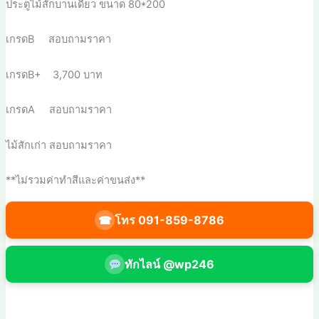
ประตูไม้สักบานเดี่ยว ขนาด 80*200
เกรดB สอบถามราคา
เกรดB+ 3,700 บาท
เกรดA สอบถามราคา
ไม้สักเก่า สอบถามราคา
**ไม่รวมค่าทำสีและค่าขนส่ง**
โทร 091-859-8786
☎
ทักไลน์ @wp246