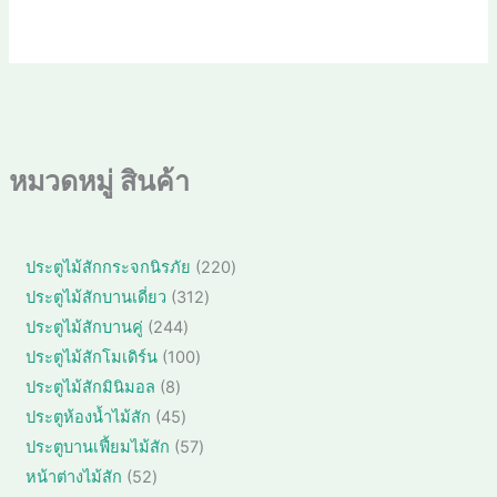
หมวดหมู่ สินค้า
2
ประตูไม้สักกระจกนิรภัย
220
2
3
ประตูไม้สักบานเดี่ยว
312
0
1
2
ประตูไม้สักบานคู่
244
สิ
2
4
1
ประตูไม้สักโมเดิร์น
100
น
สิ
4
0
ค้
8
ประตูไม้สักมินิมอล
8
น
สิ
0
า
สิ
ค้
4
ประตูห้องน้ำไม้สัก
45
น
สิ
น
า
5
ค้
5
ประตูบานเฟี้ยมไม้สัก
57
น
ค้
สิ
า
7
ค้
5
หน้าต่างไม้สัก
52
า
น
สิ
า