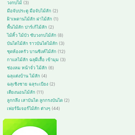
2
3
วงกบไม้
3
ค้
น
สิ
สิ
า
2
มือจับประตู มือจับไม้สัก
2
ค้
น
น
สิ
า
1
ฝ้าเพดานไม้สัก ฝาไม้สัก
1
ค้
ค้
น
สิ
า
2
พื้นไม้สัก ปาร์เก้ไม้สัก
2
า
ค้
น
สิ
8
ไม้คิ้ว ไม้บัว ซับวงกบไม้สัก
8
า
ค้
น
สิ
3
บันไดไม้สัก ราวบันไดไม้สัก
3
า
ค้
น
สิ
1
ชุดห้องครัว บานซิงค์ไม้สัก
12
า
ค้
น
2
3
กาแลไม้สัก ฉลุผีเสื้อ เข้ามุม
3
า
ค้
สิ
สิ
6
ช่องลม หน้าจั่ว ไม้สัก
6
า
น
น
สิ
4
ฉลุแต่งบ้าน ไม้สัก
4
ค้
ค้
น
สิ
า
2
ฉลุเชิงชาย ฉลุระเบียง
2
า
ค้
น
สิ
1
เตียงนอนไม้สัก
11
า
ค้
น
1
2
ลูกกลึง เสาบันได ลูกกรงบันได
2
า
ค้
สิ
สิ
4
เฟอร์นิเจอร์ไม้สัก ต่างๆ
44
า
น
น
4
ค้
ค้
สิ
า
า
น
ค้