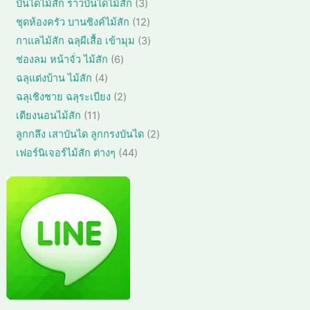
3
บันไดไม้สัก ราวบันไดไม้สัก
3
า
ค้
น
สิ
1
ชุดห้องครัว บานซิงค์ไม้สัก
12
า
ค้
น
2
3
กาแลไม้สัก ฉลุผีเสื้อ เข้ามุม
3
า
ค้
สิ
สิ
6
ช่องลม หน้าจั่ว ไม้สัก
6
า
น
น
สิ
4
ฉลุแต่งบ้าน ไม้สัก
4
ค้
ค้
น
สิ
า
2
ฉลุเชิงชาย ฉลุระเบียง
2
า
ค้
น
สิ
1
เตียงนอนไม้สัก
11
า
ค้
น
1
2
ลูกกลึง เสาบันได ลูกกรงบันได
2
า
ค้
สิ
สิ
4
เฟอร์นิเจอร์ไม้สัก ต่างๆ
44
า
น
น
4
ค้
ค้
สิ
า
า
น
ค้
า