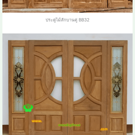
ประตูไม้สักบานคู่ BB32