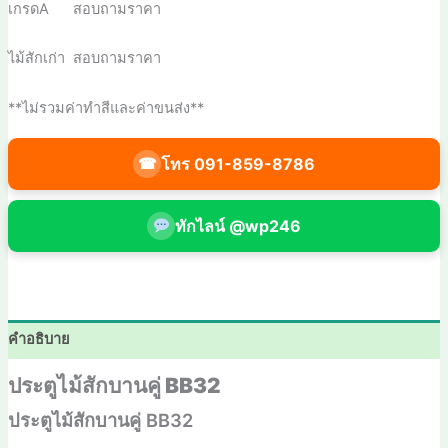
เกรดA สอบถามราคา
ไม้สักเก่า สอบถามราคา
**ไม่รวมค่าทำสีและค่าขนส่ง**
โทร 091-859-8786
☎
ทักไลน์ @wp246
คำอธิบาย
ประตูไม้สักบานคู่ BB32
ประตูไม้สักบานคู่ BB32