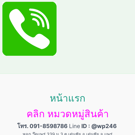
หน้าแรก
คลิก หมวดหมู่สินค้า
โทร. 091-8598786
Line
ID : @wp246
หจก.วู๊ดแพร่ 339 ม.3 ต.เด่นชัย อ.เด่นชัย จ.แพร่