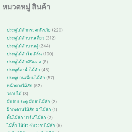
หมวดหมู่ สินค้า
2
ประตูไม้สักกระจกนิรภัย
220
2
3
ประตูไม้สักบานเดี่ยว
312
0
1
2
ประตูไม้สักบานคู่
244
สิ
2
4
1
ประตูไม้สักโมเดิร์น
100
น
สิ
4
0
ค้
8
ประตูไม้สักมินิมอล
8
น
สิ
0
า
สิ
ค้
4
ประตูห้องน้ำไม้สัก
45
น
สิ
น
า
5
ค้
5
ประตูบานเฟี้ยมไม้สัก
57
น
ค้
สิ
า
7
ค้
5
หน้าต่างไม้สัก
52
า
น
สิ
า
2
3
วงกบไม้
3
ค้
น
สิ
สิ
า
2
มือจับประตู มือจับไม้สัก
2
ค้
น
น
สิ
า
1
ฝ้าเพดานไม้สัก ฝาไม้สัก
1
ค้
ค้
น
สิ
า
2
พื้นไม้สัก ปาร์เก้ไม้สัก
2
า
ค้
น
สิ
8
ไม้คิ้ว ไม้บัว ซับวงกบไม้สัก
8
า
ค้
น
สิ