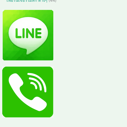
4
เฟอร์นิเจอร์ไม้สัก ต่างๆ
44
า
น
น
4
ค้
ค้
สิ
า
า
น
ค้
า