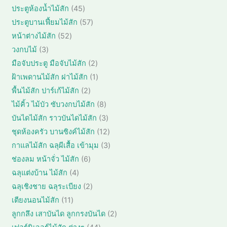
0
า
สิ
ค้
4
ประตูห้องน้ำไม้สัก
45
น
สิ
น
า
5
ค้
5
ประตูบานเฟี้ยมไม้สัก
57
น
ค้
สิ
า
7
ค้
5
หน้าต่างไม้สัก
52
า
น
สิ
า
2
3
วงกบไม้
3
ค้
น
สิ
สิ
า
2
มือจับประตู มือจับไม้สัก
2
ค้
น
น
สิ
า
1
ฝ้าเพดานไม้สัก ฝาไม้สัก
1
ค้
ค้
น
สิ
า
2
พื้นไม้สัก ปาร์เก้ไม้สัก
2
า
ค้
น
สิ
8
ไม้คิ้ว ไม้บัว ซับวงกบไม้สัก
8
า
ค้
น
สิ
3
บันไดไม้สัก ราวบันไดไม้สัก
3
า
ค้
น
สิ
1
ชุดห้องครัว บานซิงค์ไม้สัก
12
า
ค้
น
2
3
กาแลไม้สัก ฉลุผีเสื้อ เข้ามุม
3
า
ค้
สิ
สิ
6
ช่องลม หน้าจั่ว ไม้สัก
6
า
น
น
สิ
4
ฉลุแต่งบ้าน ไม้สัก
4
ค้
ค้
น
สิ
า
2
ฉลุเชิงชาย ฉลุระเบียง
2
า
ค้
น
สิ
1
เตียงนอนไม้สัก
11
า
ค้
น
1
2
ลูกกลึง เสาบันได ลูกกรงบันได
2
า
ค้
สิ
สิ