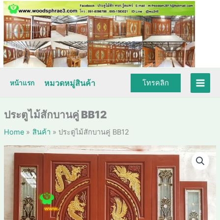
Skip
to
content
หมวดหมู่สินค้า
โทรคลิก
หน้าแรก
ประตูไม้สักบานคู่ BB12
Home
สินค้า
ประตูไม้สักบานคู่ BB12