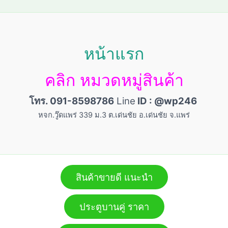
หน้าแรก
คลิก หมวดหมู่สินค้า
โทร. 091-8598786
Line
ID : @wp246
หจก.วู๊ดแพร่ 339 ม.3 ต.เด่นชัย อ.เด่นชัย จ.แพร่
สินค้าขายดี แนะนำ
ประตูบานคู่ ราคา