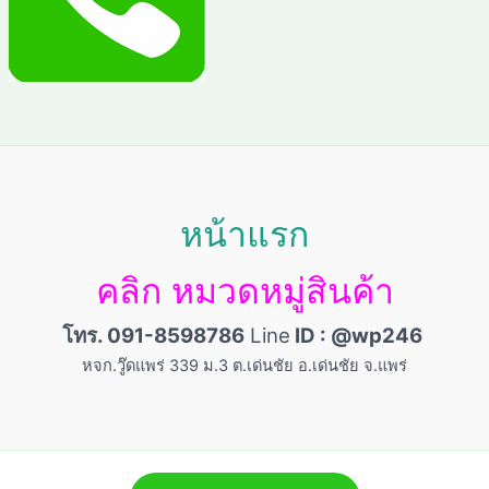
หน้าแรก
คลิก หมวดหมู่สินค้า
โทร. 091-8598786
Line
ID : @wp246
หจก.วู๊ดแพร่ 339 ม.3 ต.เด่นชัย อ.เด่นชัย จ.แพร่