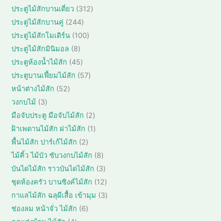
2
3
ประตูไม้สักบานเดี่ยว
312
0
1
2
ประตูไม้สักบานคู่
244
สิ
2
4
1
ประตูไม้สักโมเดิร์น
100
น
สิ
4
0
ค้
8
ประตูไม้สักมินิมอล
8
น
สิ
0
า
สิ
ค้
4
ประตูห้องน้ำไม้สัก
45
น
สิ
น
า
5
ค้
5
ประตูบานเฟี้ยมไม้สัก
57
น
ค้
สิ
า
7
ค้
5
หน้าต่างไม้สัก
52
า
น
สิ
า
2
3
วงกบไม้
3
ค้
น
สิ
สิ
า
2
มือจับประตู มือจับไม้สัก
2
ค้
น
น
สิ
า
1
ฝ้าเพดานไม้สัก ฝาไม้สัก
1
ค้
ค้
น
สิ
า
2
พื้นไม้สัก ปาร์เก้ไม้สัก
2
า
ค้
น
สิ
8
ไม้คิ้ว ไม้บัว ซับวงกบไม้สัก
8
า
ค้
น
สิ
3
บันไดไม้สัก ราวบันไดไม้สัก
3
า
ค้
น
สิ
1
ชุดห้องครัว บานซิงค์ไม้สัก
12
า
ค้
น
2
3
กาแลไม้สัก ฉลุผีเสื้อ เข้ามุม
3
า
ค้
สิ
สิ
6
ช่องลม หน้าจั่ว ไม้สัก
6
า
น
น
สิ