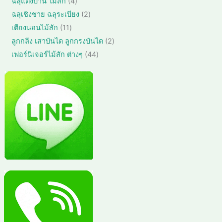
4
ฉลุแต่งบ้าน ไม้สัก
4
ค้
ค้
น
สิ
า
2
ฉลุเชิงชาย ฉลุระเบียง
2
า
ค้
น
สิ
1
เตียงนอนไม้สัก
11
า
ค้
น
1
2
ลูกกลึง เสาบันได ลูกกรงบันได
2
า
ค้
สิ
สิ
4
เฟอร์นิเจอร์ไม้สัก ต่างๆ
44
า
น
น
4
ค้
ค้
สิ
า
า
น
ค้
า