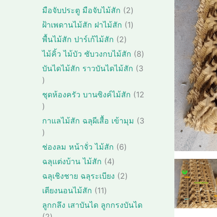
น
สิ
สิ
า
2
มือจับประตู มือจับไม้สัก
2
ค้
น
น
สิ
า
1
ฝ้าเพดานไม้สัก ฝาไม้สัก
1
ค้
ค้
น
สิ
า
2
พื้นไม้สัก ปาร์เก้ไม้สัก
2
า
ค้
น
สิ
8
ไม้คิ้ว ไม้บัว ซับวงกบไม้สัก
8
า
ค้
น
สิ
บันไดไม้สัก ราวบันไดไม้สัก
3
า
ค้
น
3
า
ค้
สิ
ชุดห้องครัว บานซิงค์ไม้สัก
12
า
น
1
ค้
2
กาแลไม้สัก ฉลุผีเสื้อ เข้ามุม
3
า
สิ
3
น
สิ
6
ช่องลม หน้าจั่ว ไม้สัก
6
ค้
น
สิ
4
ฉลุแต่งบ้าน ไม้สัก
4
า
ค้
น
สิ
2
ฉลุเชิงชาย ฉลุระเบียง
2
า
ค้
น
สิ
1
เตียงนอนไม้สัก
11
า
ค้
น
1
ลูกกลึง เสาบันได ลูกกรงบันได
า
ค้
สิ
2
2