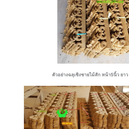
ตัวอย่างฉลุเชิงชายไม้สัก หน้า5นิ้ว 