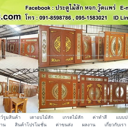
ว์รูมสินค้า
เตาอบไม้สัก
เกรดไม้สัก
ค่าทำสี
แบบปร
้าน
สินค้าโปรโมชั่น
ค่าขนส่ง
ผลงาน
เกี่ยวกับเรา