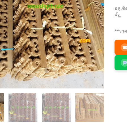
ฉลุเชิ
ชิ้น
**ราค