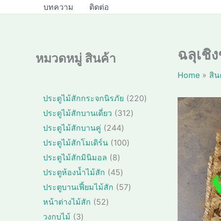
บทความ
ติดต่อ
ฉลุเชิ
หมวดหมู่ สินค้า
Home
สิน
2
ประตูไม้สักกระจกนิรภัย
220
2
3
ประตูไม้สักบานเดี่ยว
312
0
1
2
ประตูไม้สักบานคู่
244
สิ
2
4
1
ประตูไม้สักโมเดิร์น
100
น
สิ
4
0
8
ค้
ประตูไม้สักมินิมอล
8
น
สิ
0
สิ
า
4
ค้
ประตูห้องน้ำไม้สัก
45
น
สิ
น
5
า
ค้
5
ประตูบานเฟี้ยมไม้สัก
57
น
ค้
สิ
า
7
5
ค้
หน้าต่างไม้สัก
52
า
น
สิ
2
า
3
วงกบไม้
3
ค้