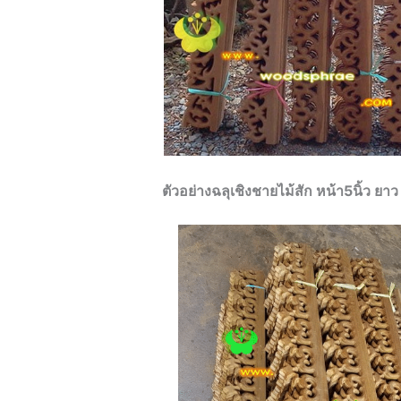
ตัวอย่างฉลุเชิงชายไม้สัก หน้า5นิ้ว 