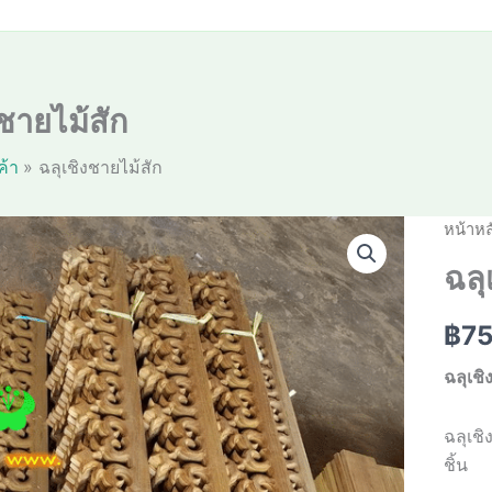
งชายไม้สัก
ค้า
ฉลุเชิงชายไม้สัก
หน้าหล
ฉลุ
฿
75
ฉลุเช
ฉลุเชิ
ชิ้น