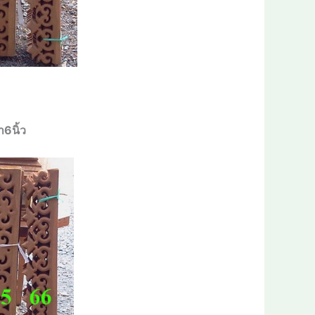
า6นิ้ว