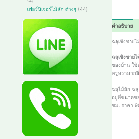
า
น
สิ
4
เฟอร์นิเจอร์ไม้สัก ต่างๆ
44
ค้
น
4
า
ค้
สิ
คำอธิบาย
า
น
ค้
ฉลุเชิงชายไม
า
ฉลุเชิงชายไม
ของบ้าน ใช้
หรูหรามากยิ่
ฉลุไม้สัก ฉ
อยู่ที่ขนาดข
ซม. ราคา 9