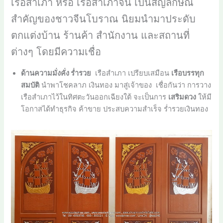
เรือสำเภา หรือ เรือสำเภาจีน เป็นสัญลักษณ์
สำคัญของชาวจีนโบราณ นิยมนำมาประดับ
ตกแต่งบ้าน ร้านค้า สำนักงาน และสถานที่
ต่างๆ โดยมีความเชื่อ
ด้านความมั่งคั่ง ร่ำรวย
เรือสำเภา เปรียบเสมือน
เรือบรรทุก
สมบัติ
นำพาโชคลาภ เงินทอง มาสู่เจ้าของ เชื่อกันว่า การวาง
เรือสำเภาไว้ในทิศตะวันออกเฉียงใต้ จะเป็นการ
เสริมดวง
ให้มี
โอกาสได้ทำธุรกิจ ค้าขาย ประสบความสำเร็จ ร่ำรวยเงินทอง