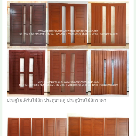
ประตูโมเดิร์นไม้สัก ประตูบานคู่ ประตูบ้านไม้สักราคา