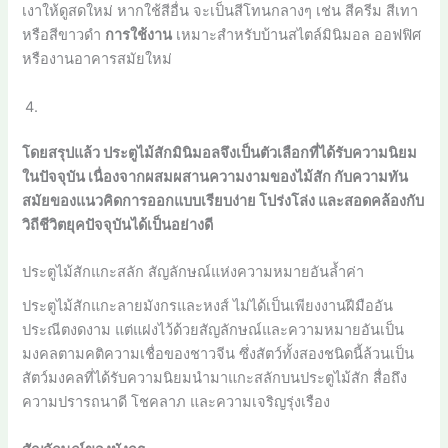
เงาให้ดูสดใหม่ หากใช้สีอื่น จะเป็นสีโทนกลางๆ เช่น สีครีม สีเทา
หรือสีขาวดำ
การใช้งาน
เหมาะสำหรับบ้านสไตล์มินิมอล ออฟฟิศ
หรืองานอาคารสมัยใหม่
โดยสรุปแล้ว ประตูไม้สักมินิมอลจึงเป็นตัวเลือกที่ได้รับความนิยม
ในปัจจุบัน เนื่องจากผสมผสานความงามของไม้สัก กับความทัน
สมัยของแนวคิดการออกแบบเรียบง่าย โปร่งโล่ง และสอดคล้องกับ
วิถีชีวิตยุคปัจจุบันได้เป็นอย่างดี
ประตูไม้สักแกะสลัก สัญลักษณ์แห่งความหมายอันล้ำค่า
ประตูไม้สักแกะลายมังกรและหงส์ ไม่ได้เป็นเพียงงานฝีมืออัน
ประณีตงดงาม แต่แฝงไว้ด้วยสัญลักษณ์และความหมายอันเป็น
มงคลตามคติความเชื่อของชาวจีน ซึ่งสัตว์ทั้งสองชนิดนี้ล้วนเป็น
สัตว์มงคลที่ได้รับความนิยมนำมาแกะสลักบนประตูไม้สัก สื่อถึง
ความปรารถนาดี โชคลาภ และความเจริญรุ่งเรือง