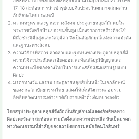
อิทธิพลมาจากศิลปะสไตล์หลุยส์ที่นิยมในยุโรปสมัยศตวรรษที่
17-18 สะท้อนการนำเข้ารูปแบบศิลปะตะวันตกมาผสมผสาน
กับศิลปะไทยประเพณี
ความหรูหราและฐานะทางสังคม ประตูลายหลุยส์มักพบใน
พระราชวังหรือบ้านของชนชั้นสูง เนื่องจากการสร้างต้องใช้
ฝีมือช่างฝีมือสูงและวัสดุมีค่า จึงเป็นสัญลักษณ์แห่งความมั่งคั่ง
และฐานะทางสังคม
ความวิจิตรพิสดาร ลวดลายและรูปทรงของประตูลายหลุยส์มี
ความวิจิตรประณีตละเอียดอ่อน สะท้อนถึงภูมิปัญญาและ
ความประณีตของช่างไทยในการแกะสลักผสมผสานรูปแบบ
ศิลปะ
มรดกทางวัฒนธรรม ประตูลายหลุยส์เป็นหนึ่งในเอกลักษณ์
ของงานสถาปัตยกรรมไทย แสดงให้เห็นถึงการหลอมรวม
อิทธิพลวัฒนธรรมต่างชาติกับรากเหง้าดั้งเดิมอย่างลงตัว
โดยสรุป ประตูลายหลุยส์จึงถือเป็นสัญลักษณ์แสดงอิทธิพลทาง
ศิลปะตะวันตก สะท้อนความมั่งคั่งและความประณีต นับเป็นมรดก
ทางวัฒนธรรมที่สำคัญของสถาปัตยกรรมสมัยรัตนโกสินทร์