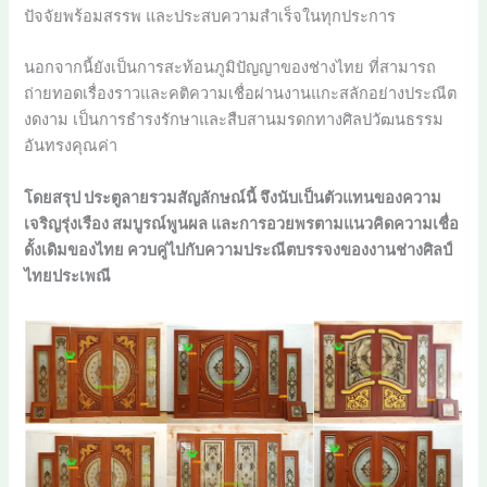
ปัจจัยพร้อมสรรพ และประสบความสำเร็จในทุกประการ
นอกจากนี้ยังเป็นการสะท้อนภูมิปัญญาของช่างไทย ที่สามารถ
ถ่ายทอดเรื่องราวและคติความเชื่อผ่านงานแกะสลักอย่างประณีต
งดงาม เป็นการธำรงรักษาและสืบสานมรดกทางศิลปวัฒนธรรม
อันทรงคุณค่า
โดยสรุป ประตูลายรวมสัญลักษณ์นี้ จึงนับเป็นตัวแทนของความ
เจริญรุ่งเรือง สมบูรณ์พูนผล และการอวยพรตามแนวคิดความเชื่อ
ดั้งเดิมของไทย ควบคู่ไปกับความประณีตบรรจงของงานช่างศิลป์
ไทยประเพณี