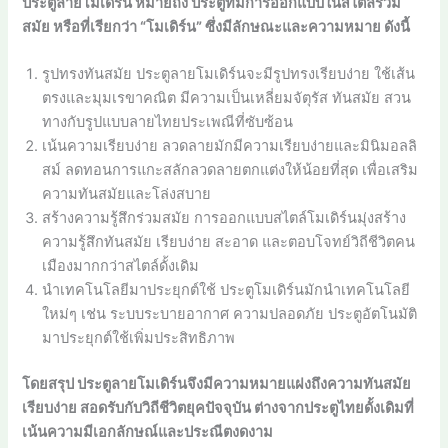
ประตูลายโมเดิร์น หมายถึง ประตูที่มีการออกแบบในสไตล์ร่วม
สมัย หรือที่เรียกว่า “โมเดิร์น” ซึ่งมีลักษณะและความหมาย ดังนี้
รูปทรงทันสมัย ประตูลายโมเดิร์นจะมีรูปทรงเรียบง่าย ใช้เส้น
ตรงและมุมเรขาคณิต มีความเป็นเหลี่ยมจัตุรัส ทันสมัย สวน
ทางกับรูปแบบลายไทยประเพณีที่ซับซ้อน
เน้นความเรียบง่าย ลวดลายมักมีความเรียบง่ายและมินิมอลลิ
สม์ ลดทอนการแกะสลักลวดลายตกแต่งให้น้อยที่สุด เพื่อเสริม
ความทันสมัยและโล่งสบาย
สร้างความรู้สึกร่วมสมัย การออกแบบสไตล์โมเดิร์นมุ่งสร้าง
ความรู้สึกทันสมัย เรียบง่าย สะอาด และตอบโจทย์วิถีชีวิตคน
เมืองมากกว่าสไตล์ดั้งเดิม
นำเทคโนโลยีมาประยุกต์ใช้ ประตูโมเดิร์นมักนำเทคโนโลยี
ใหม่ๆ เช่น ระบบระบายอากาศ ความปลอดภัย ประตูอัตโนมัติ
มาประยุกต์ใช้เพิ่มประสิทธิภาพ
โดยสรุป ประตูลายโมเดิร์นจึงมีความหมายแฝงถึงความทันสมัย
เรียบง่าย สอดรับกับวิถีชีวิตยุคปัจจุบัน ต่างจากประตูไทยดั้งเดิมที่
เน้นความมีเอกลักษณ์และประณีตงดงาม